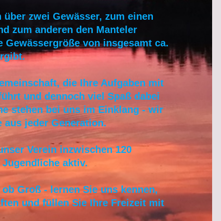
in über zwei Gewässer, zum einen
nd zum anderen den Manteler
e Gewässergröße von insgesamt ca.
rgibt.
Gemeinschaft, die Ihre Aufgaben mit
führt und dennoch viel Spaß dabei
ne stehen bei uns im Einklang - wir
e aus jeder Generation.
unser Verein inzwischen 120
 Jugendliche aktiv.
n ob Groß - lernen Sie uns kennen,
en und füllen Sie Ihre Freizeit mit