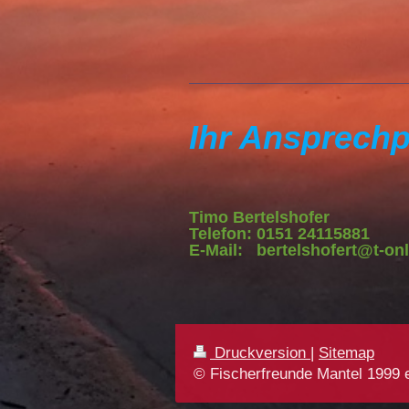
Ihr Ansprechp
Timo Bertelshofer
Telefon: 0151 24115881
E-Mail: bertelshofert@t-onl
Druckversion
|
Sitemap
© Fischerfreunde Mantel 1999 e