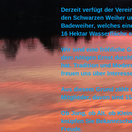
Derzeit verfügt der Vere
den Schwarzen Weiher u
Badeweiher, welches ein
16 Hektar Wasserfläche e
Wir sind eine fröhliche 
dem nötigen Ernst durch
hat. Tradition und Moder
freuen uns über Interess
Aus diesem Grund zählt 
Mitglieder, davon sind 15
Ob Jung, ob Alt, ob Klei
knüpfen Sie Bekanntschaft
Freude.