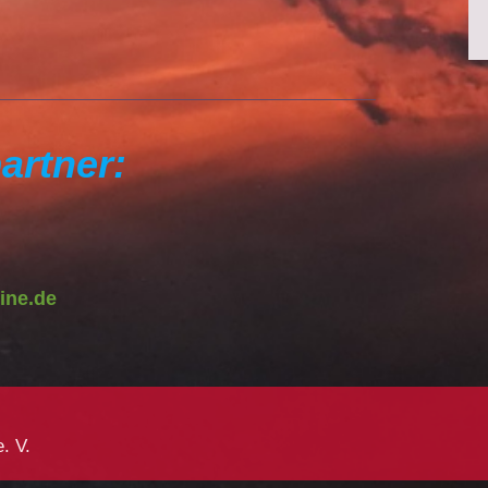
artner:
ine.de
. V.