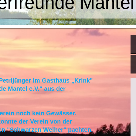
erfreunde Mantel
Petrijünger im Gasthaus „Krink"
de Mantel e.V." aus der
 Verein noch kein Gewässer.
konnte der Verein von der
en "Schwarzen Weiher" pachten.