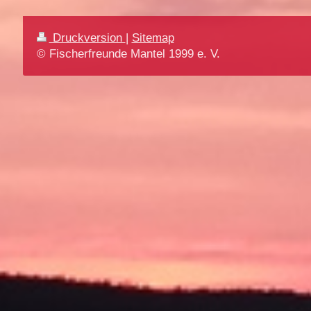
Druckversion
|
Sitemap
© Fischerfreunde Mantel 1999 e. V.