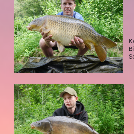
K
Bi
S