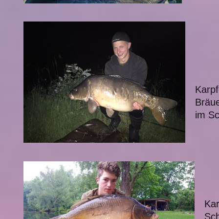
Karpf
Bräue
im S
Kar
Sch