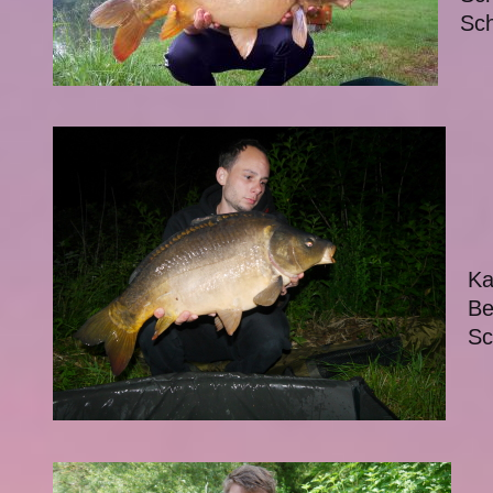
Sch
Ka
Be
Sc