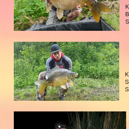
K
B
S
K
S
S